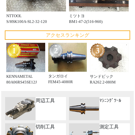
NTTOOL
ミツトヨ
S/HSK100A-SL2-32-120
BM1-47-2(516-960)
アクセスランキング
タンガロイ
KENNAMETAL
サンドビック
FEM45-4080R
80A06RS45SE12J
RA262.2-080M
周辺工具
ﾏｼﾆﾝｸﾞﾂｰﾙ
切削工具
測定工具