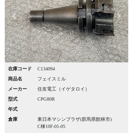
Previous
Next
在庫コード
C134094
商品名
フェイスミル
メーカー
住友電工（イゲタロイ）
型式
CPG80R
年式
倉庫
東日本マシンプラザ(群馬県館林市)
C棟10F-01-05