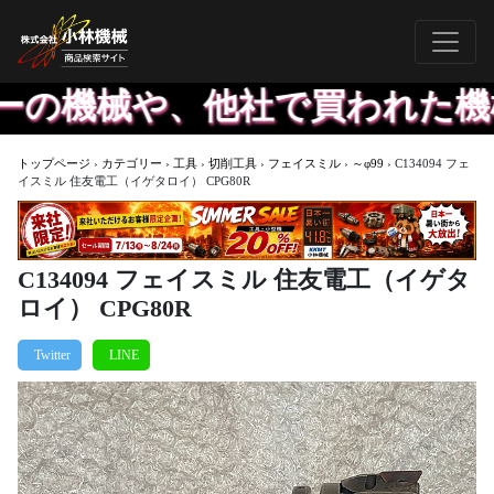
機械や、他社で買われた機械で
トップページ
›
カテゴリー
›
工具
›
切削工具
›
フェイスミル
›
～φ99
›
C134094 フェ
イスミル 住友電工（イゲタロイ） CPG80R
C134094 フェイスミル 住友電工（イゲタ
ロイ） CPG80R