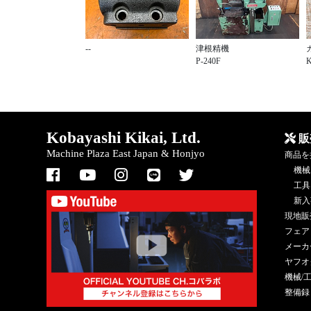
--
津根精機
P-240F
K
Kobayashi Kikai, Ltd.
販
Machine Plaza East Japan & Honjyo
商品を
機械
工具
新入
現地販
フェア
メーカ
ヤフオ
機械/
整備録