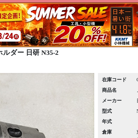
ルダー 日研 N35-2
在庫コード
商品名
メーカー
型式
年式
倉庫