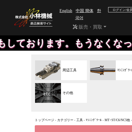
ログイン/会
English
中国 簡体
한
국어
販売・買取
ります。もうなくなったメーカ
周辺工具
ﾏｼﾆﾝｸﾞﾂｰ
その他
トップページ
›
カテゴリー
›
工具
›
ﾏｼﾆﾝｸﾞﾂｰﾙ
›
MT･ST/C6/NC5他