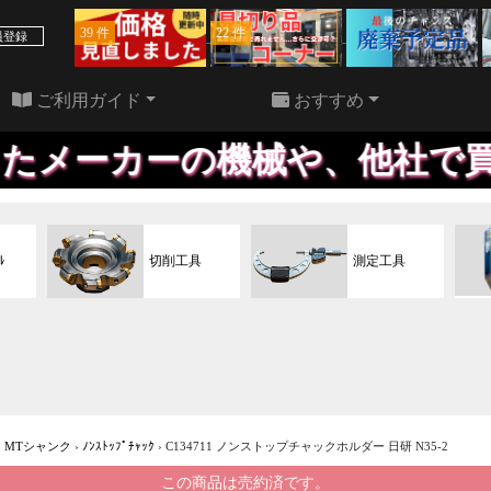
39 件
22 件
員登録
ご利用ガイド
おすすめ
ーの機械や、他社で買われた機
ﾙ
切削工具
測定工具
›
MTシャンク
›
ﾉﾝｽﾄｯﾌﾟﾁｬｯｸ
›
C134711 ノンストップチャックホルダー 日研 N35-2
この商品は売約済です。