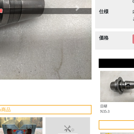
Next
済
仕様
価格
日研
め商品
N35-3