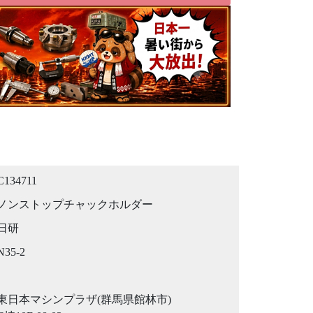
C134711
ノンストップチャックホルダー
日研
N35-2
東日本マシンプラザ(群馬県館林市)