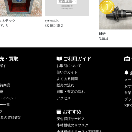
system3R
カネテック
3R-680.10-2
Y-15
日研
N40-4
売・買取
ご利用ガイド
探す
お取引について
使い方ガイド
よくある質問
メー
荷商品
販売の流れ
おす
売
買取・査定の流れ
営業
・イベント
アクセス
プラ
ー一覧
KBK
ク
おすすめ
工具の買取査定
安心保証サービス
小林機械のサブスク
小林機械のリース・割賦購入