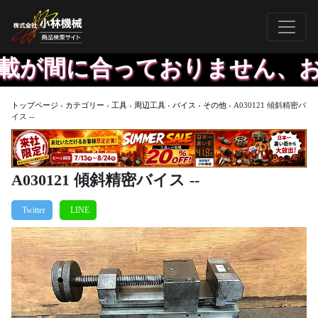
が間に合っておりません、お問
トップページ
›
カテゴリー
›
工具
›
周辺工具
›
バイス
›
その他
›
A030121 傾斜精密バ
イス --
A030121 傾斜精密バイス --