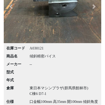
Previous
Next
在庫コード
A030121
商品名
傾斜精密バイス
メーカー
--
型式
年式
倉庫
東日本マシンプラザ(群馬県館林市)
C棟6 D7-1
仕様
口金幅100mm 高35mm 開100mm 傾斜角度