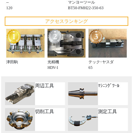
--
マンヨーツール
120
BT50-FMH22-350-63
アクセスランキング
津田駒
光精機
テック･ヤスダ
HDV-1
65
周辺工具
ﾏｼﾆﾝｸﾞﾂｰﾙ
切削工具
測定工具