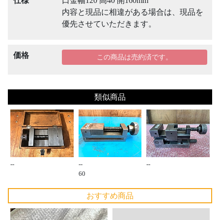
仕様
口金幅120 高40 開160mm
内容と現品に相違がある場合は、現品を
優先させていただきます。
価格
この商品は売約済です。
類似商品
--
--
--
60
おすすめ商品