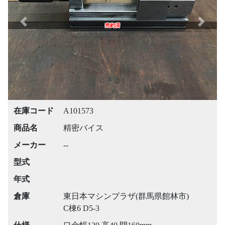
Previous
Next
売約済
在庫コード
A101573
商品名
精密バイス
メーカー
--
型式
年式
倉庫
東日本マシンプラザ(群馬県館林市)
C棟6 D5-3