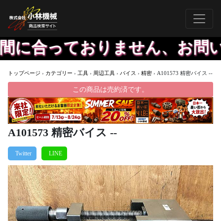
に合っておりません、お問い合
トップページ
›
カテゴリー
›
工具
›
周辺工具
›
バイス
›
精密
›
A101573 精密バイス --
この商品は売約済です。
A101573 精密バイス --