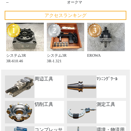
--
オークマ
アクセスランキング
システム3R
システム3R
EROWA
3R-610.46
3R-1.321
周辺工具
ﾏｼﾆﾝｸﾞﾂｰﾙ
切削工具
測定工具
コンプレッサ
環境・物流用