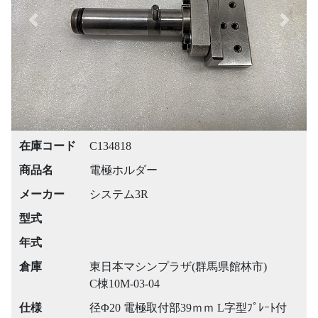
Previous
Next
在庫コード
C134818
商品名
電極ホルダー
メーカー
システム3R
型式
年式
倉庫
東日本マシンプラザ(群馬県館林市)
C棟10M-03-04
仕様
径Φ20 電極取付部39ｍｍ L字型ﾌﾟﾚｰﾄ付