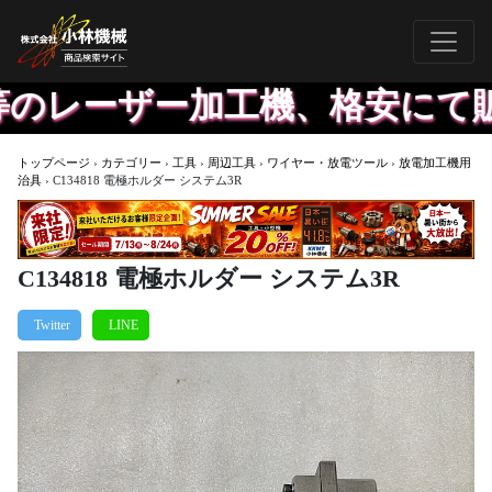
のレーザー加工機、格安にて販
トップページ
›
カテゴリー
›
工具
›
周辺工具
›
ワイヤー・放電ツール
›
放電加工機用
治具
›
C134818 電極ホルダー システム3R
C134818 電極ホルダー システム3R