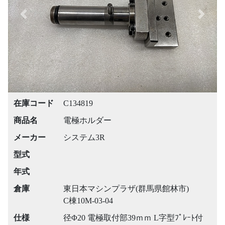
Previous
Next
在庫コード
C134819
商品名
電極ホルダー
メーカー
システム3R
型式
年式
倉庫
東日本マシンプラザ(群馬県館林市)
C棟10M-03-04
仕様
径Φ20 電極取付部39ｍｍ L字型ﾌﾟﾚｰﾄ付