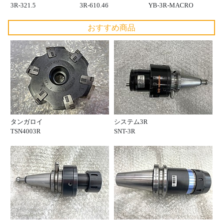
3R-321.5
3R-610.46
YB-3R-MACRO
おすすめ商品
タンガロイ
システム3R
TSN4003R
SNT-3R