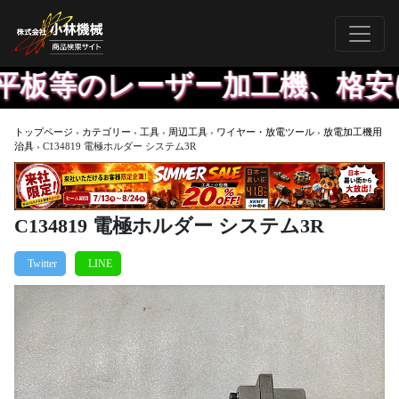
板等のレーザー加工機、格安に
トップページ
›
カテゴリー
›
工具
›
周辺工具
›
ワイヤー・放電ツール
›
放電加工機用
治具
›
C134819 電極ホルダー システム3R
C134819 電極ホルダー システム3R