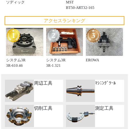
ソディック
MST
BT50-ART32-165
アクセスランキング
システム3R
システム3R
EROWA
3R-610.46
3R-1.321
周辺工具
ﾏｼﾆﾝｸﾞﾂｰﾙ
切削工具
測定工具