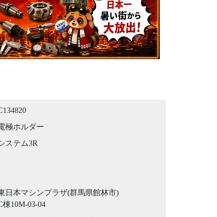
C134820
電極ホルダー
システム3R
東日本マシンプラザ(群馬県館林市)
C棟10M-03-04