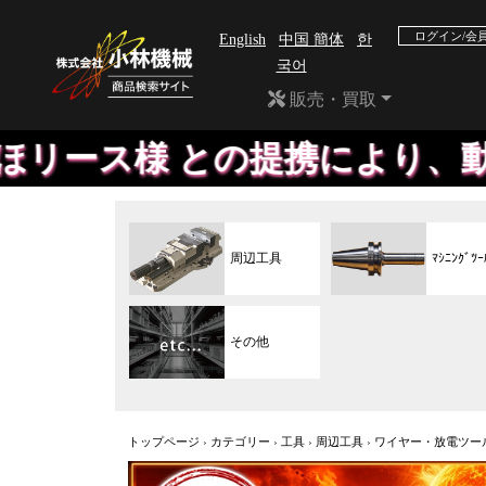
ログイン/会
English
中国 簡体
한
국어
販売・買取
との提携により、動産総合保険
周辺工具
ﾏｼﾆﾝｸﾞﾂｰ
その他
トップページ
›
カテゴリー
›
工具
›
周辺工具
›
ワイヤー・放電ツー