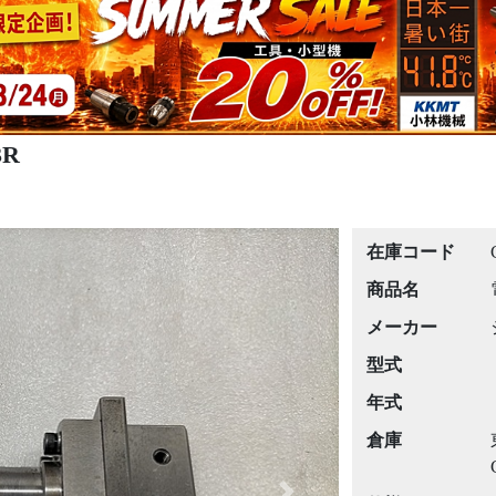
3R
在庫コード
商品名
メーカー
型式
年式
倉庫