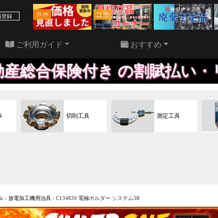
39 件
22 件
員登録
ご利用ガイド
おすすめ
付き の割賦払い・リースプラン
ﾙ
切削工具
測定工具
ル
›
放電加工機用治具
›
C134820 電極ホルダー システム3R