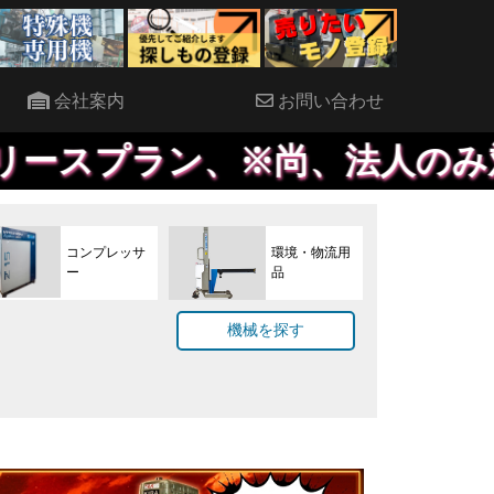
会社案内
お問い合わせ
、※尚、法人のみ対象で、原則
コンプレッサ
環境・物流用
ー
品
機械を探す