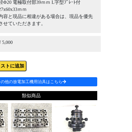
径Φ20 電極取付部39ｍｍ L字型ﾌﾟﾚｰﾄ付
27x60x33ｍｍ
内容と現品に相違がある場合は、現品を優先
させていただきます。
¥ 5,000
リストに追加
その他の放電加工機用治具はこちら
類似商品