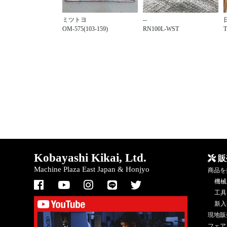
ミツトヨ
--
OM-575(103-159)
RN100L-WST
T
Kobayashi Kikai, Ltd.
販
Machine Plaza East Japan & Honjyo
商品を
機械
工具
新入
現地販
フェア