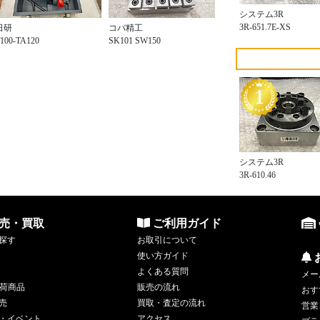
システム3R
3R-651.7E-XS
日研
コバ精工
100-TA120
SK101 SW150
システム3R
3R-610.46
売・買取
ご利用ガイド
探す
お取引について
使い方ガイド
よくある質問
メー
荷商品
販売の流れ
おす
売
買取・査定の流れ
営業
・イベント
アクセス