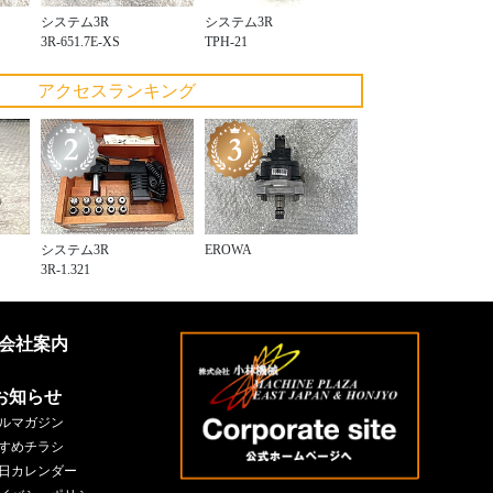
システム3R
システム3R
3R-651.7E-XS
TPH-21
アクセスランキング
システム3R
EROWA
3R-1.321
会社案内
お知らせ
ルマガジン
すめチラシ
日カレンダー