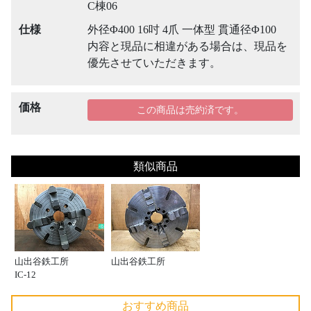
C棟06
仕様
外径Φ400 16吋 4爪 一体型 貫通径Φ100
内容と現品に相違がある場合は、現品を
優先させていただきます。
価格
この商品は売約済です。
類似商品
山出谷鉄工所
山出谷鉄工所
IC-12
おすすめ商品