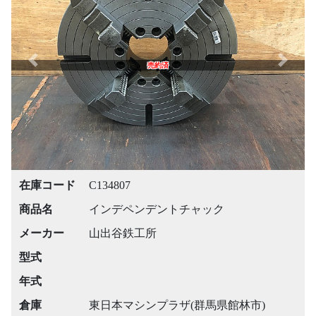
Previous
Next
売約済
在庫コード
C134807
商品名
インデペンデントチャック
メーカー
山出谷鉄工所
型式
年式
倉庫
東日本マシンプラザ(群馬県館林市)