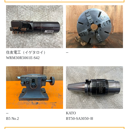
住友電工（イゲタロイ）
--
WRM30R5061E-S42
--
KATO
B5 No.2
BT50-SA3050-Ⅲ