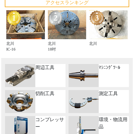
アクセスランキング
北川
北川
北川
IC-16
18吋
周辺工具
ﾏｼﾆﾝｸﾞﾂｰﾙ
切削工具
測定工具
コンプレッサ
環境・物流用
ー
品