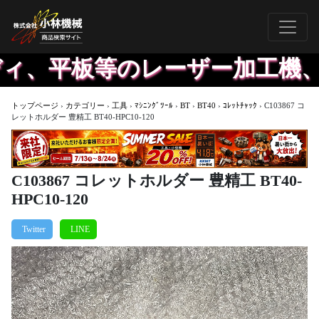
ィ、平板等のレーザー加工機、
トップページ
›
カテゴリー
›
工具
›
ﾏｼﾆﾝｸﾞﾂｰﾙ
›
BT
›
BT40
›
ｺﾚｯﾄﾁｬｯｸ
›
C103867 コ
レットホルダー 豊精工 BT40-HPC10-120
C103867 コレットホルダー 豊精工 BT40-
HPC10-120