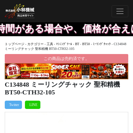
がある場合や、価格が合えば出
トップページ
›
カテゴリー
›
工具
›
ﾏｼﾆﾝｸﾞﾂｰﾙ
›
BT
›
BT50
›
ﾐｰﾘﾝｸﾞﾁｬｯｸ
›
C134848
ミーリングチャック 聖和精機 BT50-CTH32-105
この商品は売約済です。
C134848 ミーリングチャック 聖和精機
BT50-CTH32-105