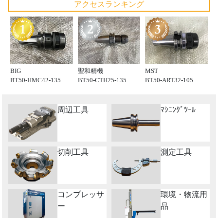
アクセスランキング
BIG
聖和精機
MST
BT50-HMC42-135
BT50-CTH25-135
BT50-ART32-105
周辺工具
ﾏｼﾆﾝｸﾞﾂｰﾙ
切削工具
測定工具
コンプレッサ
環境・物流用
ー
品