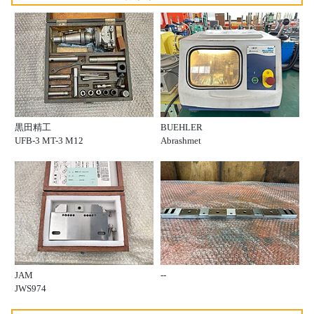
黒田精工
BUEHLER
UFB-3 MT-3 M12
Abrashmet
JAM
--
JWS974