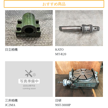
おすすめ商品
日立精機
KATO
MT-R20
三井精機
日研
JC2MA
NST-300HP