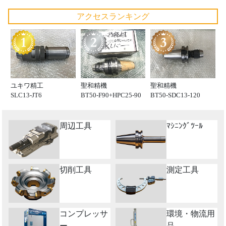
アクセスランキング
ユキワ精工
聖和精機
聖和精機
SLC13-JT6
BT50-F90+HPC25-90
BT50-SDC13-120
周辺工具
ﾏｼﾆﾝｸﾞﾂｰﾙ
切削工具
測定工具
コンプレッサ
環境・物流用
ー
品