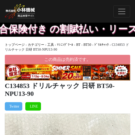
保険付き の割賦払い・リース
トップページ
›
カテゴリー
›
工具
›
ﾏｼﾆﾝｸﾞﾂｰﾙ
›
BT
›
BT50
›
ﾄﾞﾘﾙﾁｬｯｸ
›
C134853 ド
リルチャック 日研 BT50-NPU13-90
この商品は売約済です。
C134853 ドリルチャック 日研 BT50-
NPU13-90