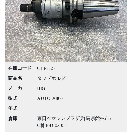
Previous
Next
在庫コード
C134855
商品名
タップホルダー
メーカー
BIG
型式
AUTO-A800
年式
倉庫
東日本マシンプラザ(群馬県館林市)
C棟10D-03-05