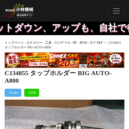
トダウン、アップも、自社で行
トップページ
›
カテゴリー
›
工具
›
ﾏｼﾆﾝｸﾞﾂｰﾙ
›
BT
›
BT50
›
ﾀｯﾌﾟﾎﾙﾀﾞｰ
›
C134855
タップホルダー BIG AUTO-A800
C134855 タップホルダー BIG AUTO-
A800