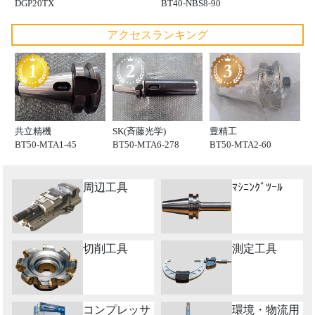
DGP20TX
BT40-NBS8-90
アクセスランキング
共立精機
SK(斉藤光学)
豊精工
BT50-MTA1-45
BT50-MTA6-278
BT50-MTA2-60
周辺工具
ﾏｼﾆﾝｸﾞﾂｰﾙ
切削工具
測定工具
コンプレッサ
環境・物流用