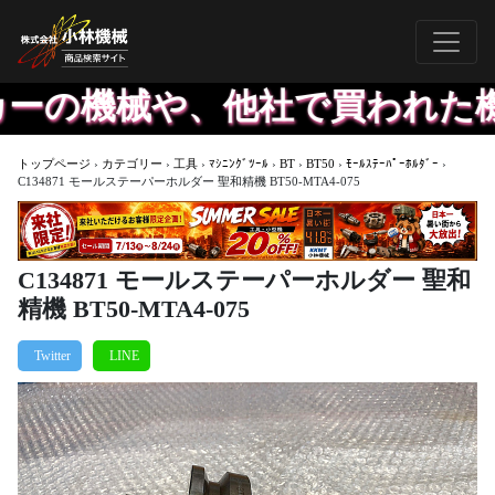
の機械や、他社で買われた機械
トップページ
›
カテゴリー
›
工具
›
ﾏｼﾆﾝｸﾞﾂｰﾙ
›
BT
›
BT50
›
ﾓｰﾙｽﾃｰﾊﾟｰﾎﾙﾀﾞｰ
›
C134871 モールステーパーホルダー 聖和精機 BT50-MTA4-075
C134871 モールステーパーホルダー 聖和
精機 BT50-MTA4-075