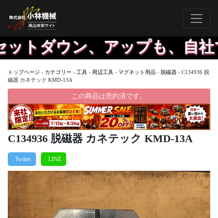
ットダウン、アップも、自社で
トップページ
›
カテゴリー
›
工具
›
周辺工具
›
マグネット用品
›
脱磁器
›
C134936 脱
磁器 カネテック KMD-13A
この商品は売約済です。
C134936 脱磁器 カネテック KMD-13A