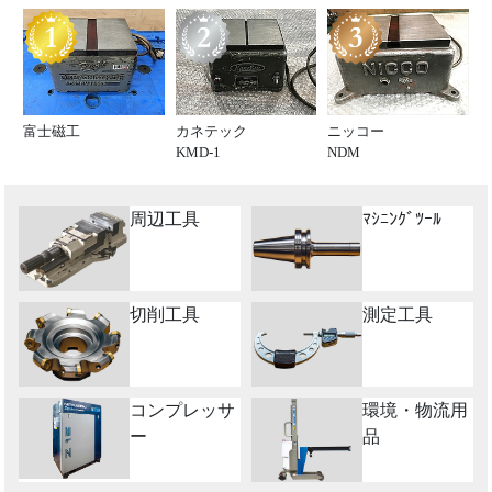
富士磁工
カネテック
ニッコー
KMD-1
NDM
周辺工具
ﾏｼﾆﾝｸﾞﾂｰﾙ
切削工具
測定工具
コンプレッサ
環境・物流用
ー
品