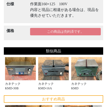
仕様
作業面160×125 100V
内容と現品に相違がある場合は、現品を
優先させていただきます。
価格
この商品は売約済です。
類似商品
カネテック
カネテック
カネテック
KMD-30B
KMD-16A
KMD
おすすめ商品