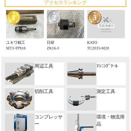
アクセスランキング
KATO
ユキワ精工
日研
TC2035-M20
MT3-TPS16
ZK16-3
周辺工具
ﾏｼﾆﾝｸﾞﾂｰﾙ
切削工具
測定工具
コンプレッサ
環境・物流用
ー
品