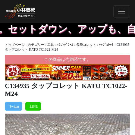
。セットダウン、アップも、自
トップページ
›
カテゴリー
›
工具
›
ﾏｼﾆﾝｸﾞﾂｰﾙ
›
各種コレット
›
ﾀｯﾌﾟｺﾚｯﾄ
›
C134935
タップコレット KATO TC1022-M24
この商品は売約済です。
C134935 タップコレット KATO TC1022-
M24