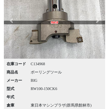
Previous
Next
売約済
在庫コード
C134968
商品名
ボーリングツール
メーカー
BIG
型式
RW100-150CK6
年式
倉庫
東日本マシンプラザ(群馬県館林市)