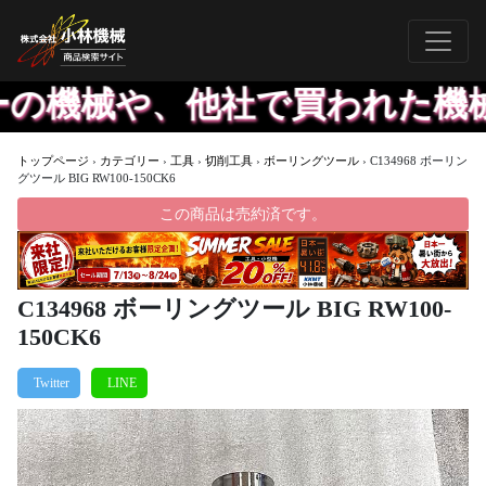
機械や、他社で買われた機械で
トップページ
›
カテゴリー
›
工具
›
切削工具
›
ボーリングツール
›
C134968 ボーリン
グツール BIG RW100-150CK6
この商品は売約済です。
C134968 ボーリングツール BIG RW100-
150CK6