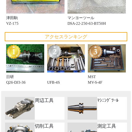
津田駒
マンヨーツール
VZ-175
DSA-22-250-63-BT50H
アクセスランキング
日研
MST
Q26-DJ3-36
UFB-4S
MV-S-4F
周辺工具
ﾏｼﾆﾝｸﾞﾂｰﾙ
切削工具
測定工具