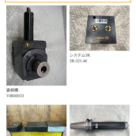
システム3R
3R-321.46
森精機
VJR00033