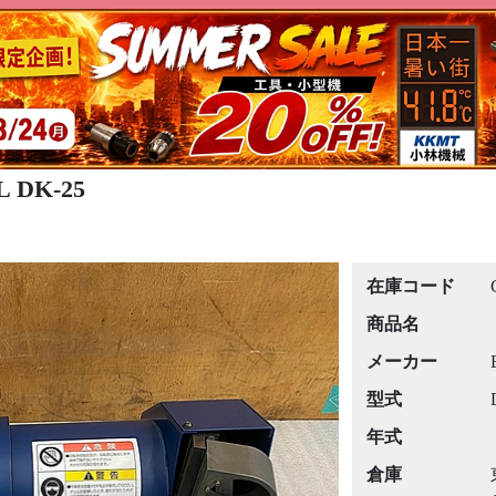
 DK-25
在庫コード
商品名
メーカー
型式
年式
倉庫