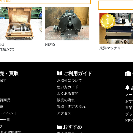
BIG
NEWS
東洋マシナリー
BT50-X7G
売・買取
ご利用ガイド
探す
お取引について
使い方ガイド
よくある質問
メー
荷商品
販売の流れ
おす
売
買取・査定の流れ
営業
・イベント
アクセス
プラ
ー一覧
KBK
ク
おすすめ
工具の買取査定