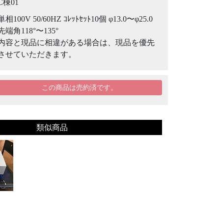
C棟01
単相100V 50/60HZ ｺﾚｯﾄｾｯﾄ10個 φ13.0〜φ25.0
先端角118°〜135°
内容と現品に相違がある場合は、現品を優先
させていただきます。
この商品は売約済です。
類似商品