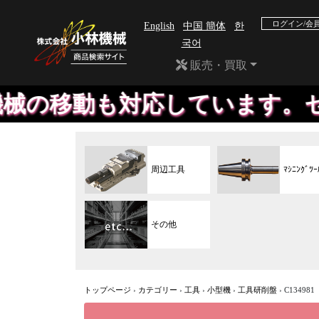
ログイン/会
English
中国 簡体
한
국어
販売・買取
対応しています。セットダウン
周辺工具
ﾏｼﾆﾝｸﾞﾂｰ
その他
トップページ
›
カテゴリー
›
工具
›
小型機
›
工具研削盤
›
C134981