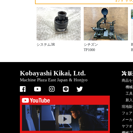
システム3R
シチズン
TP1000
Kobayashi Kikai, Ltd.
販
Machine Plaza East Japan & Honjyo
商品を
機械
工具
新入
現地販
フェア
メーカ
ヤフオ
機械/