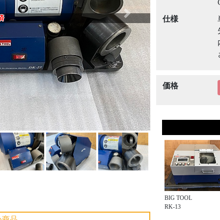
Next
済
仕様
価格
BIG TOOL
RK-13
め商品