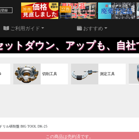
39 件
22 件
員登録
ご利用ガイド
おすすめ
、アップも、自社で行うため、
ﾙ
切削工具
測定工具
 ドリル研削盤 BIG TOOL DK-25
この商品は売約済です。