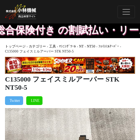
合保険付き の割賦払い・リース
トップページ
›
カテゴリー
›
工具
›
ﾏｼﾆﾝｸﾞﾂｰﾙ
›
NT
›
NT50
›
ﾌｪｲｽﾐﾙｱｰﾊﾞｰ
›
C135000 フェイスミルアーバー STK NT50-5
C135000 フェイスミルアーバー STK
NT50-5