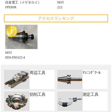
住友電工（イゲタロイ）
MST
FPE80R
222
アクセスランキング
MST
H50-FMA25.4
周辺工具
ﾏｼﾆﾝｸﾞﾂｰﾙ
切削工具
測定工具