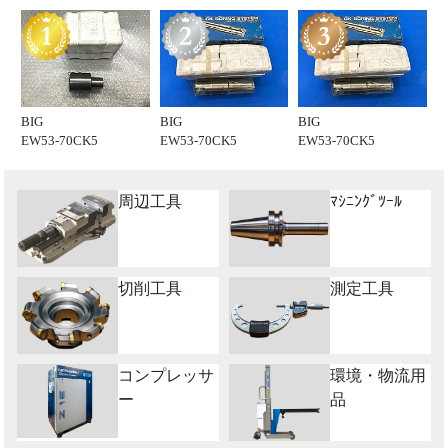
BIG
BIG
BIG
EW53-70CK5
EW53-70CK5
EW53-70CK5
周辺工具
ﾏｼﾆﾝｸﾞﾂｰﾙ
切削工具
測定工具
コンプレッサ
環境・物流用
ー
品