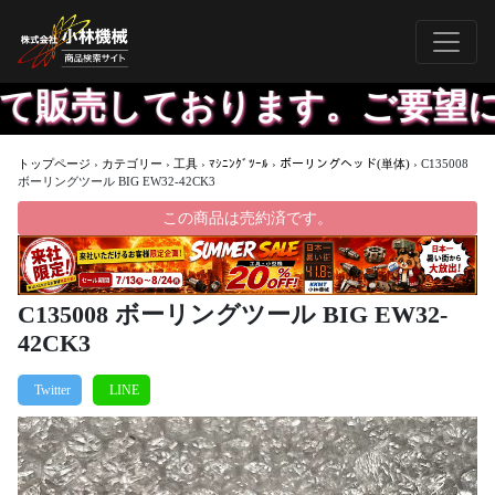
て販売しております。ご要望に
トップページ
›
カテゴリー
›
工具
›
ﾏｼﾆﾝｸﾞﾂｰﾙ
›
ボーリングヘッド(単体)
›
C135008
ボーリングツール BIG EW32-42CK3
この商品は売約済です。
C135008 ボーリングツール BIG EW32-
42CK3