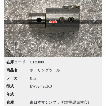
Previous
Next
売約済
在庫コード
C135008
商品名
ボーリングツール
メーカー
BIG
型式
EW32-42CK3
年式
倉庫
東日本マシンプラザ(群馬県館林市)