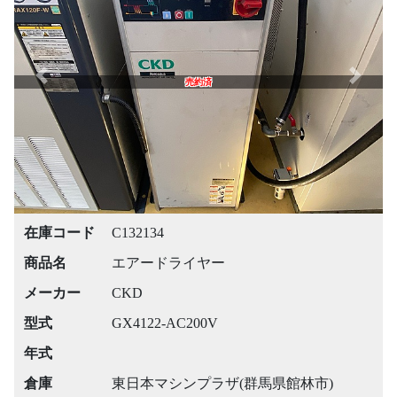
Previous
Next
売約済
在庫コード
C132134
商品名
エアードライヤー
メーカー
CKD
型式
GX4122-AC200V
年式
倉庫
東日本マシンプラザ(群馬県館林市)