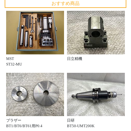
おすすめ商品
MST
日立精機
ST32-MU
ブラザー
日研
BT1/BT6/BT61用P0.4
BT50-UMT200K