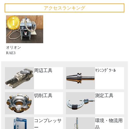
アクセスランキング
オリオン
RAE3
周辺工具
ﾏｼﾆﾝｸﾞﾂｰﾙ
切削工具
測定工具
コンプレッサ
環境・物流用
ー
品