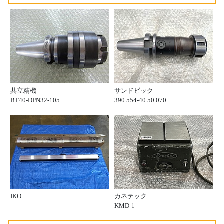
共立精機
サンドビック
BT40-DPN32-105
390.554-40 50 070
IKO
カネテック
KMD-1