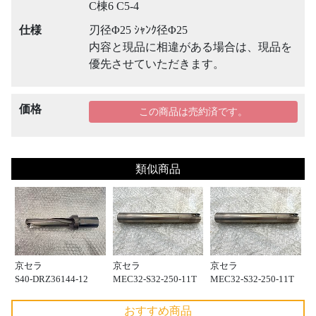
C棟6 C5-4
仕様
刃径Φ25 ｼｬﾝｸ径Φ25
内容と現品に相違がある場合は、現品を
優先させていただきます。
価格
この商品は売約済です。
類似商品
京セラ
京セラ
京セラ
S40-DRZ36144-12
MEC32-S32-250-11T
MEC32-S32-250-11T
おすすめ商品