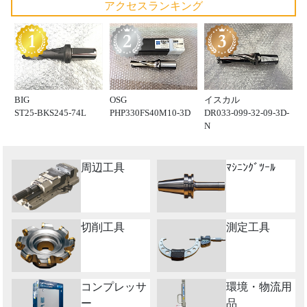
アクセスランキング
BIG
OSG
イスカル
ST25-BKS245-74L
PHP330FS40M10-3D
DR033-099-32-09-3D-
N
周辺工具
ﾏｼﾆﾝｸﾞﾂｰﾙ
切削工具
測定工具
コンプレッサ
環境・物流用
ー
品