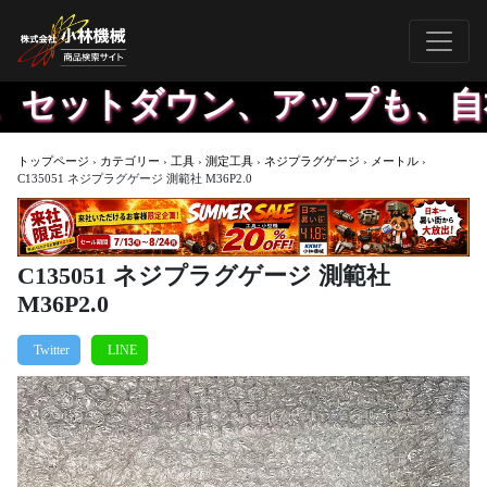
セットダウン、アップも、自社
トップページ
›
カテゴリー
›
工具
›
測定工具
›
ネジプラグゲージ
›
メートル
›
C135051 ネジプラグゲージ 測範社 M36P2.0
C135051 ネジプラグゲージ 測範社
M36P2.0