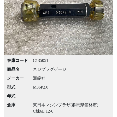
Previous
Next
在庫コード
C135051
商品名
ネジプラグゲージ
メーカー
測範社
型式
M36P2.0
年式
倉庫
東日本マシンプラザ(群馬県館林市)
C棟6E 12-6