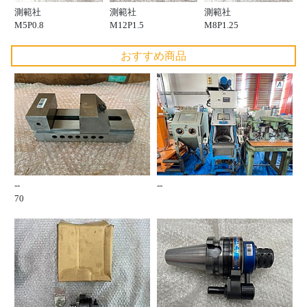
測範社
測範社
測範社
M5P0.8
M12P1.5
M8P1.25
おすすめ商品
--
--
70