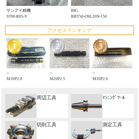
サンアイ精機
BIG
STM-R05-V
BBT50-OSL20N-150
アクセスランキング
--
--
--
M16P2.0
M20P2.5
M16P2.0
周辺工具
ﾏｼﾆﾝｸﾞﾂｰﾙ
切削工具
測定工具