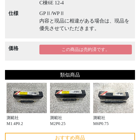
C棟6E 12-4
仕様
GPⅡ/WPⅡ
内容と現品に相違がある場合は、現品を
優先させていただきます。
価格
この商品は売約済です。
類似商品
測範社
測範社
測範社
M1.4P0.2
M2P0.25
M6P0.75
おすすめ商品