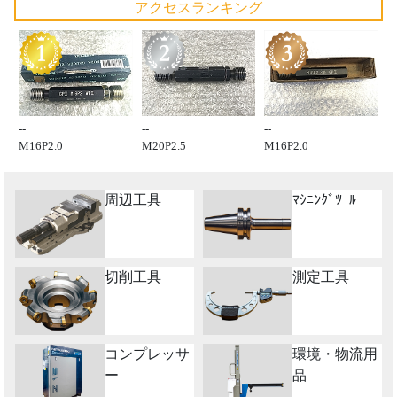
アクセスランキング
--
--
--
M16P2.0
M20P2.5
M16P2.0
周辺工具
ﾏｼﾆﾝｸﾞﾂｰﾙ
切削工具
測定工具
コンプレッサ
環境・物流用
ー
品