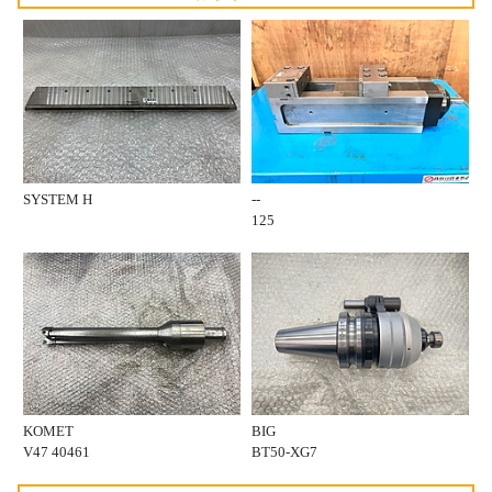
SYSTEM H
--
125
KOMET
BIG
V47 40461
BT50-XG7