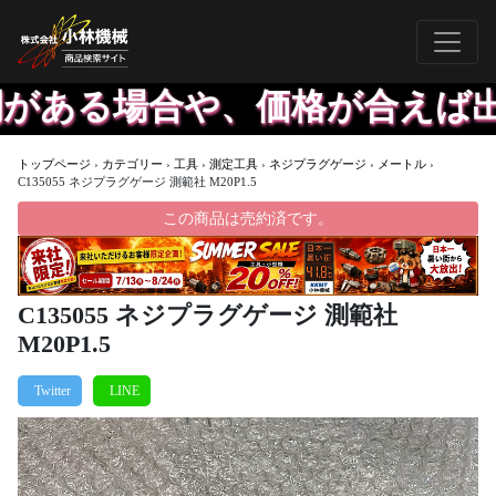
る場合や、価格が合えば出した
トップページ
›
カテゴリー
›
工具
›
測定工具
›
ネジプラグゲージ
›
メートル
›
C135055 ネジプラグゲージ 測範社 M20P1.5
この商品は売約済です。
C135055 ネジプラグゲージ 測範社
M20P1.5