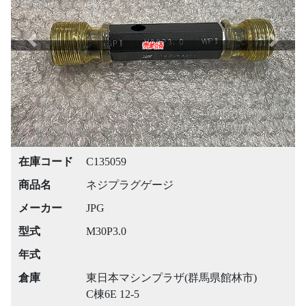
Previous
Next
売約済
在庫コード
C135059
商品名
ネジプラグゲージ
メーカー
JPG
型式
M30P3.0
年式
倉庫
東日本マシンプラザ(群馬県館林市)
C棟6E 12-5