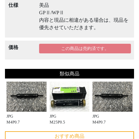
仕様
美品
GPⅡ/WPⅡ
内容と現品に相違がある場合は、現品を
優先させていただきます。
価格
この商品は売約済です。
類似商品
JPG
JPG
JPG
M4P0.7
M25P0.5
M4P0.7
おすすめ商品