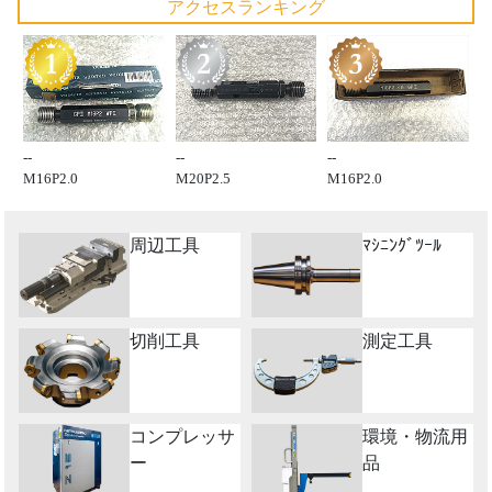
アクセスランキング
--
--
--
M16P2.0
M20P2.5
M16P2.0
周辺工具
ﾏｼﾆﾝｸﾞﾂｰﾙ
切削工具
測定工具
コンプレッサ
環境・物流用
ー
品