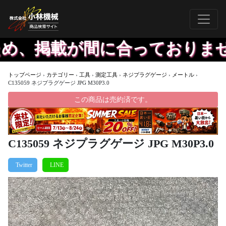
、掲載が間に合っておりません
トップページ
›
カテゴリー
›
工具
›
測定工具
›
ネジプラグゲージ
›
メートル
›
C135059 ネジプラグゲージ JPG M30P3.0
この商品は売約済です。
C135059 ネジプラグゲージ JPG M30P3.0