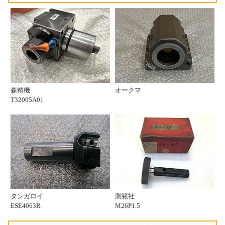
森精機
オークマ
T32005A01
タンガロイ
測範社
ESE4063R
M26P1.5