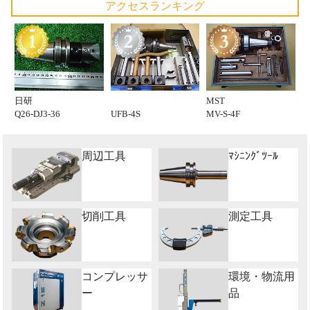
アクセスランキング
日研
MST
Q26-DJ3-36
UFB-4S
MV-S-4F
周辺工具
ﾏｼﾆﾝｸﾞﾂｰﾙ
切削工具
測定工具
コンプレッサ
環境・物流用
ー
品