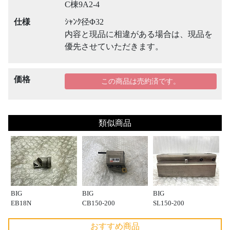
C棟9A2-4
仕様
ｼｬﾝｸ径Φ32
内容と現品に相違がある場合は、現品を
優先させていただきます。
価格
この商品は売約済です。
類似商品
BIG
BIG
BIG
EB18N
CB150-200
SL150-200
おすすめ商品