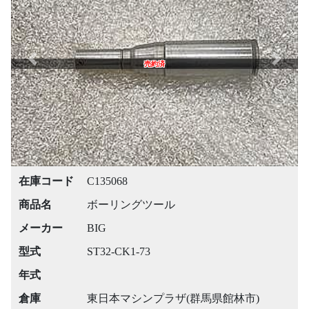
Previous
Next
売約済
在庫コード
C135068
商品名
ボーリングツール
メーカー
BIG
型式
ST32-CK1-73
年式
倉庫
東日本マシンプラザ(群馬県館林市)