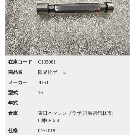
Previous
Next
在庫コード
C135081
商品名
限界栓ゲージ
メーカー
JUST
型式
16
年式
倉庫
東日本マシンプラザ(群馬県館林市)
C棟6E 6-4
仕様
0/+0.018