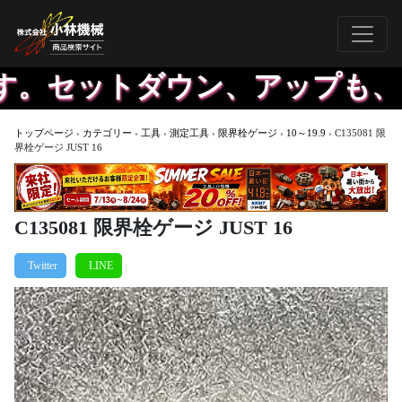
。セットダウン、アップも、自
トップページ
›
カテゴリー
›
工具
›
測定工具
›
限界栓ゲージ
›
10～19.9
›
C135081 限
界栓ゲージ JUST 16
C135081 限界栓ゲージ JUST 16