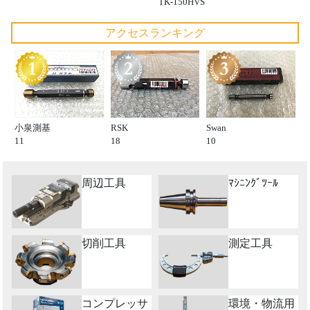
TK-150HVS
アクセスランキング
小泉測基
RSK
Swan
11
18
10
周辺工具
ﾏｼﾆﾝｸﾞﾂｰﾙ
切削工具
測定工具
コンプレッサ
環境・物流用