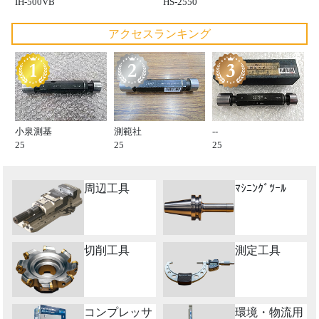
IH-500VB
HS-2550
アクセスランキング
小泉測基
測範社
--
25
25
25
周辺工具
ﾏｼﾆﾝｸﾞﾂｰﾙ
切削工具
測定工具
コンプレッサ
環境・物流用