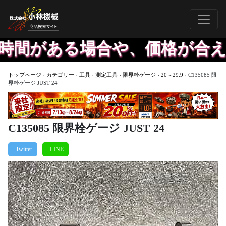
がある場合や、価格が合えば出
トップページ
›
カテゴリー
›
工具
›
測定工具
›
限界栓ゲージ
›
20～29.9
›
C135085 限
界栓ゲージ JUST 24
C135085 限界栓ゲージ JUST 24