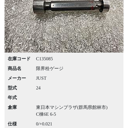
Previous
Next
在庫コード
C135085
商品名
限界栓ゲージ
メーカー
JUST
型式
24
年式
倉庫
東日本マシンプラザ(群馬県館林市)
C棟6E 6-5
仕様
0/+0.021