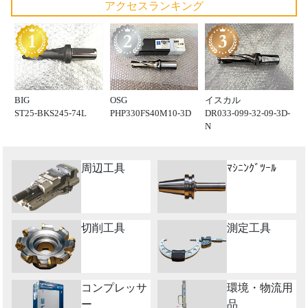
アクセスランキング
BIG
OSG
イスカル
ST25-BKS245-74L
PHP330FS40M10-3D
DR033-099-32-09-3D-
N
周辺工具
ﾏｼﾆﾝｸﾞﾂｰﾙ
切削工具
測定工具
コンプレッサ
環境・物流用
ー
品