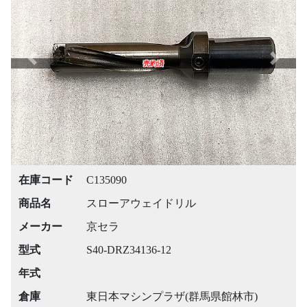
Previous
Next
売約済
在庫コード
C135090
商品名
スローアウェイドリル
メーカー
京セラ
型式
S40-DRZ34136-12
年式
倉庫
東日本マシンプラザ(群馬県館林市)