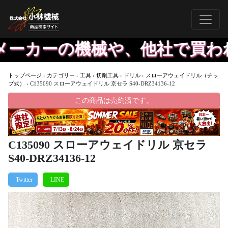
カーの機械や、他社で買われた
トップページ
›
カテゴリー
›
工具
›
切削工具
›
ドリル
›
スローアウェイドリル（チッ
プ式）
›
C135090 スローアウェイドリル 京セラ S40-DRZ34136-12
この商品は売約済です。
C135090 スローアウェイドリル 京セラ
S40-DRZ34136-12