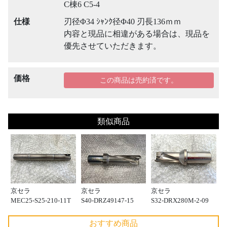
C棟6 C5-4
仕様
刃径Φ34 ｼｬﾝｸ径Φ40 刃長136ｍｍ
内容と現品に相違がある場合は、現品を
優先させていただきます。
価格
この商品は売約済です。
類似商品
京セラ
京セラ
京セラ
MEC25-S25-210-11T
S40-DRZ49147-15
S32-DRX280M-2-09
おすすめ商品