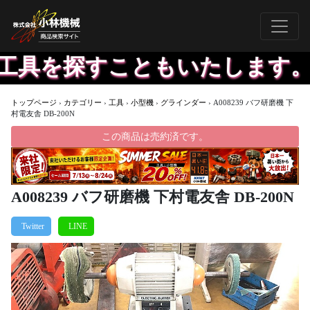
具を探すこともいたします。欲
トップページ
›
カテゴリー
›
工具
›
小型機
›
グラインダー
›
A008239 バフ研磨機 下
村電友舎 DB-200N
この商品は売約済です。
A008239 バフ研磨機 下村電友舎 DB-200N