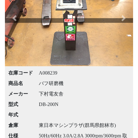
Previous
Next
売約済
在庫コード
A008239
商品名
バフ研磨機
メーカー
下村電友舎
型式
DB-200N
年式
倉庫
東日本マシンプラザ(群馬県館林市)
仕様
50Hz/60Hz 3.0A/2.8A 3000rpm/3600rpm 取