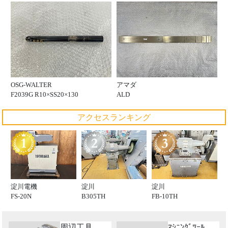
OSG-WALTER
アマダ
F2039G R10×SS20×130
ALD
アクセスランキング
淀川電機
淀川
淀川
FS-20N
B305TH
FB-10TH
周辺工具
ﾏｼﾆﾝｸﾞﾂｰﾙ