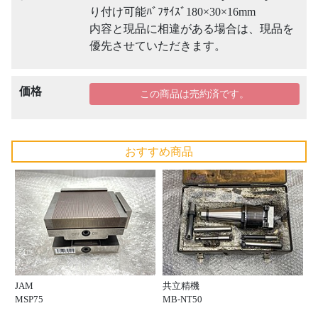
り付け可能ﾊﾞﾌｻｲｽﾞ180×30×16mm
内容と現品に相違がある場合は、現品を
優先させていただきます。
価格
この商品は売約済です。
おすすめ商品
JAM
共立精機
MSP75
MB-NT50