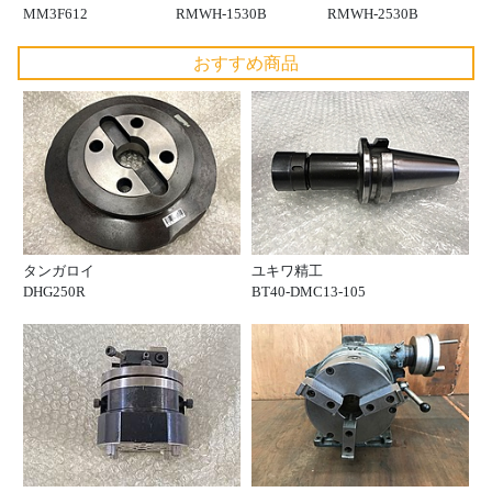
MM3F612
RMWH-1530B
RMWH-2530B
おすすめ商品
タンガロイ
ユキワ精工
DHG250R
BT40-DMC13-105