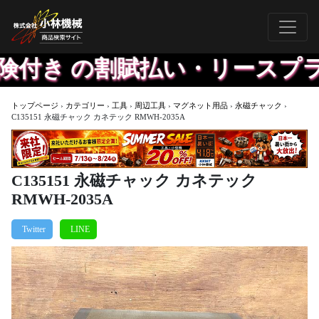
付き の割賦払い・リースプラン
トップページ
›
カテゴリー
›
工具
›
周辺工具
›
マグネット用品
›
永磁チャック
›
C135151 永磁チャック カネテック RMWH-2035A
C135151 永磁チャック カネテック
RMWH-2035A