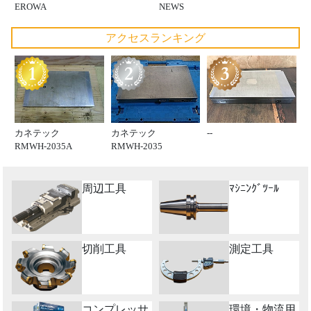
EROWA
NEWS
アクセスランキング
カネテック
カネテック
--
RMWH-2035A
RMWH-2035
周辺工具
ﾏｼﾆﾝｸﾞﾂｰﾙ
切削工具
測定工具
コンプレッサ
環境・物流用