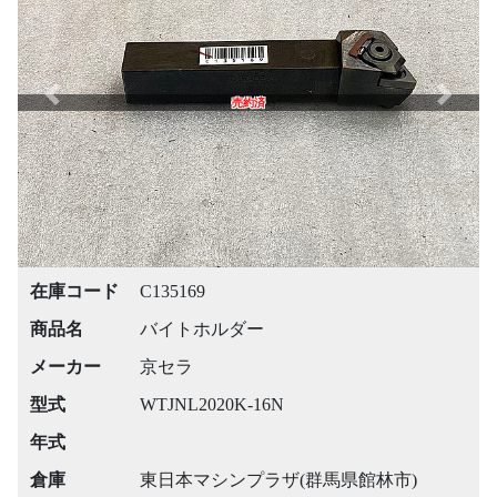
Previous
Next
売約済
在庫コード
C135169
商品名
バイトホルダー
メーカー
京セラ
型式
WTJNL2020K-16N
年式
倉庫
東日本マシンプラザ(群馬県館林市)