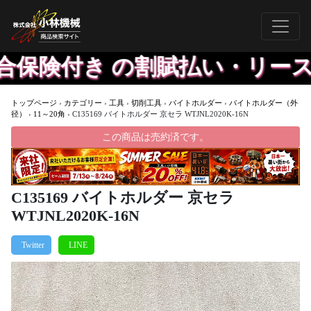
保険付き の割賦払い・リースプ
トップページ
›
カテゴリー
›
工具
›
切削工具
›
バイトホルダー
›
バイトホルダー（外
径）
›
11～20角
›
C135169 バイトホルダー 京セラ WTJNL2020K-16N
この商品は売約済です。
C135169 バイトホルダー 京セラ
WTJNL2020K-16N