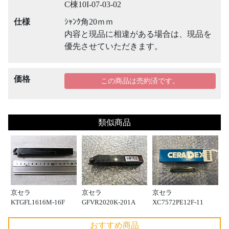
C棟10I-07-03-02
仕様
ｼｬﾝｸ角20ｍｍ
内容と現品に相違がある場合は、現品を
優先させていただきます。
価格
この商品は売約済です。
類似商品
京セラ
京セラ
京セラ
KTGFL1616M-16F
GFVR2020K-201A
XC7572PE12F-11
おすすめ商品