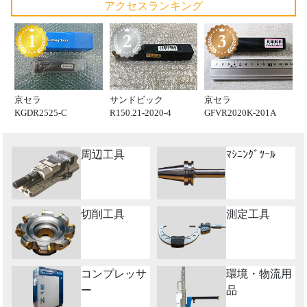
アクセスランキング
京セラ
サンドビック
京セラ
KGDR2525-C
R150.21-2020-4
GFVR2020K-201A
周辺工具
ﾏｼﾆﾝｸﾞﾂｰﾙ
切削工具
測定工具
コンプレッサ
環境・物流用
ー
品