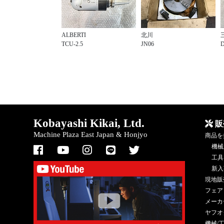
ALBERTI
北川
TCU-2.5
JN06
Kobayashi Kikai, Ltd.
販
Machine Plaza East Japan & Honjyo
商品を
機械
工具
新入
現地販
フェア
メーカ
ヤフオ
機械/