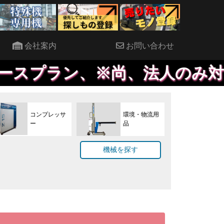
会社案内
お問い合わせ
、※尚、法人のみ対象で、原則決
コンプレッサ
環境・物流用
ー
品
機械を探す