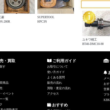
三菱
SUPERTOOL
DN-200R
HPC3N
ユキワ精工
BT40-DMC10-90
売・買取
ご利用ガイド
探す
お取引について
使い方ガイド
よくある質問
メー
荷商品
販売の流れ
おす
売
買取・査定の流れ
営業
・イベント
アクセス
プラ
ー一覧
KBK
ク
おすすめ
工具の買取査定