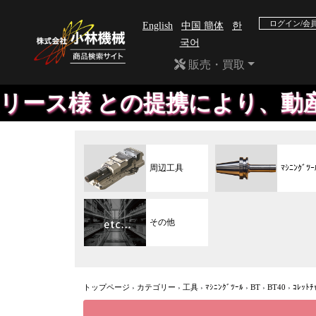
ログイン/会
English
中国 簡体
한
국어
販売・買取
との提携により、動産総合保険付
周辺工具
ﾏｼﾆﾝｸﾞﾂｰ
その他
トップページ
›
カテゴリー
›
工具
›
ﾏｼﾆﾝｸﾞﾂｰﾙ
›
BT
›
BT40
›
ｺﾚｯﾄﾁ