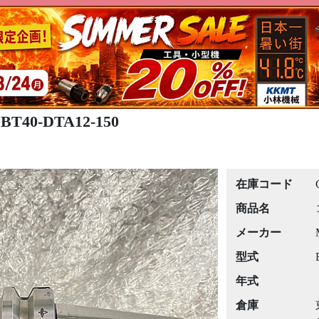
40-DTA12-150
在庫コード
商品名
メーカー
型式
年式
倉庫