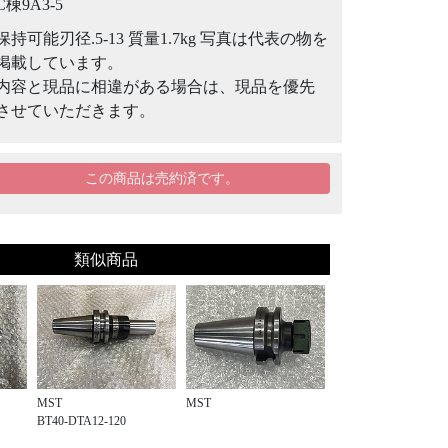
C棟9A3-5
保持可能刃径.5-13 質量1.7kg 写真は代表の物を
掲載しています。
内容と現品に相違がある場合は、現品を優先
させていただきます。
この商品は売約済です。
類似商品
MST
MST
BT40-DTA12-120