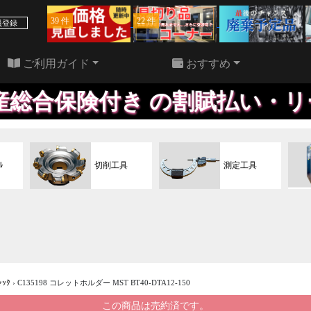
39 件
22 件
員登録
ご利用ガイド
おすすめ
き の割賦払い・リースプラン
ﾙ
切削工具
測定工具
ｬｯｸ
›
C135198 コレットホルダー MST BT40-DTA12-150
この商品は売約済です。