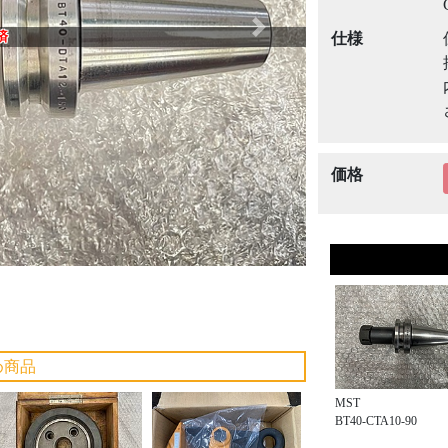
Next
済
仕様
価格
め商品
MST
BT40-CTA10-90