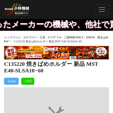
たメーカーの機械や、他社で買
トップページ
›
カテゴリー
›
工具
›
ﾏｼﾆﾝｸﾞﾂｰﾙ
›
二面拘束/HSK E
›
HSK40
›
焼きばめ
ﾎﾙﾀﾞｰ
›
C135220 焼きばめホルダー 新品 MST E40-SLSA10−60
C135220 焼きばめホルダー 新品 MST
E40-SLSA10−60