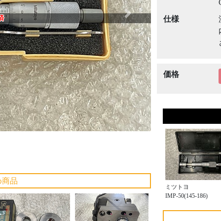
Next
済
仕様
価格
め商品
ミツトヨ
IMP-50(145-186)