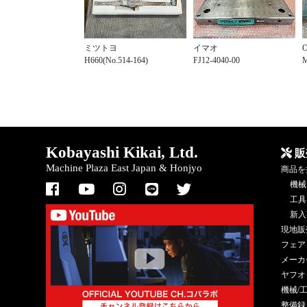
ミツトヨ
イマオ
H660(No.514-164)
FJ12-4040-00
M
Kobayashi Kikai, Ltd.
販
Machine Plaza East Japan & Honjyo
商品を
機械
工具
新入
現地販
フェア
メーカ
ヤフオ
機械/
整備録