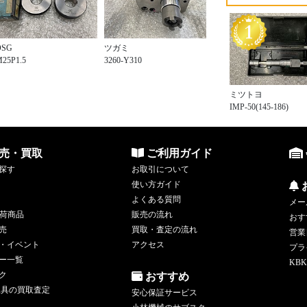
OSG
ツガミ
25P1.5
3260-Y310
ミツトヨ
IMP-50(145-186)
売・買取
ご利用ガイド
探す
お取引について
使い方ガイド
よくある質問
メー
荷商品
販売の流れ
おす
売
買取・査定の流れ
営業
・イベント
アクセス
プラ
ー一覧
KBK
ク
おすすめ
工具の買取査定
安心保証サービス