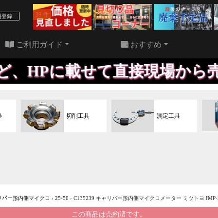
39 件
22 件
員登録
ご利用ガイド
おすすめ
て直接現場から売ることにも対
ﾙ
切削工具
測定工具
リパー形内側マイクロ
›
25-50
›
C135239 キャリパー形内側マイクロメーター ミツトヨ IMP-50(
この商品は売約済です。