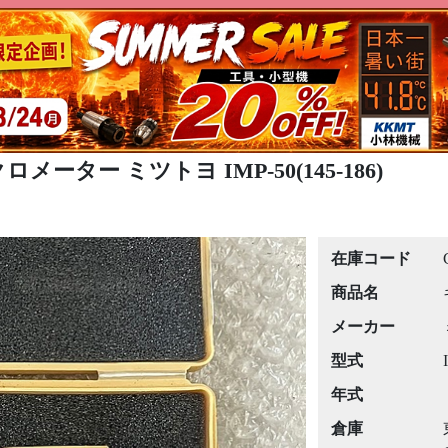
メーター ミツトヨ IMP-50(145-186)
在庫コード
商品名
メーカー
型式
年式
倉庫