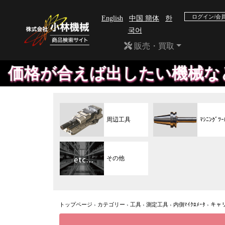
ログイン/会
English
中国 簡体
한
국어
販売・買取
出したい機械など、HPに載せ
周辺工具
ﾏｼﾆﾝｸﾞﾂｰ
その他
トップページ
›
カテゴリー
›
工具
›
測定工具
›
内側ﾏｲｸﾛﾒｰﾀ
›
キャ