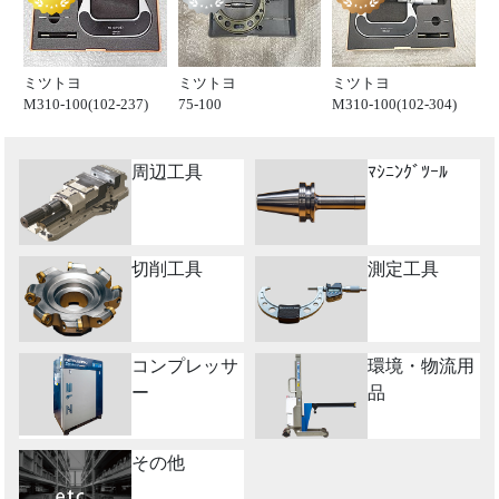
ミツトヨ
ミツトヨ
ミツトヨ
M310-100(102-237)
75-100
M310-100(102-304)
周辺工具
ﾏｼﾆﾝｸﾞﾂｰﾙ
切削工具
測定工具
コンプレッサ
環境・物流用
ー
品
その他