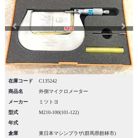
Previous
Next
売約済
在庫コード
C135242
商品名
外側マイクロメーター
メーカー
ミツトヨ
型式
M210-100(101-122)
年式
倉庫
東日本マシンプラザ(群馬県館林市)