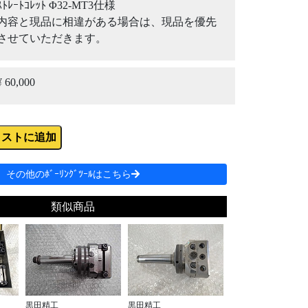
ｽﾄﾚｰﾄｺﾚｯﾄ Φ32-MT3仕様
内容と現品に相違がある場合は、現品を優先
させていただきます。
¥ 60,000
リストに追加
その他のﾎﾞｰﾘﾝｸﾞﾂｰﾙはこちら
類似商品
黒田精工
黒田精工