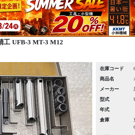
UFB-3 MT-3 M12
在庫コード
商品名
メーカー
型式
年式
倉庫