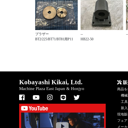
ブラザー
--
-
BT2/225/BT71/BT81用P11
HB22-50
Kobayashi Kikai, Ltd.
販
Machine Plaza East Japan & Honjyo
商品を
機械
工具
新入
現地販
フェア
メーカ