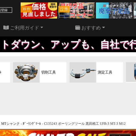
39 件
22 件
員登録
ご利用ガイド
おすすめ
アップも、自社で行うため、効
ﾙ
切削工具
測定工具
›
MTシャンク
›
ﾎﾞｰﾘﾝｸﾞﾂｰﾙ
›
C135243 ボーリングツール 黒田精工 UFB-3 MT-3 M12