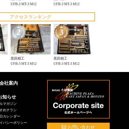
UFB-3 MT-3 M12
UFB-3 MT-3 M12
アクセスランキング
黒田精工
黒田精工
UFB-3 MT-3 M12
UFB-3 MT-3 M12
会社案内
お知らせ
ルマガジン
すめチラシ
日カレンダー
イバシーポリシー
お問い合わせ