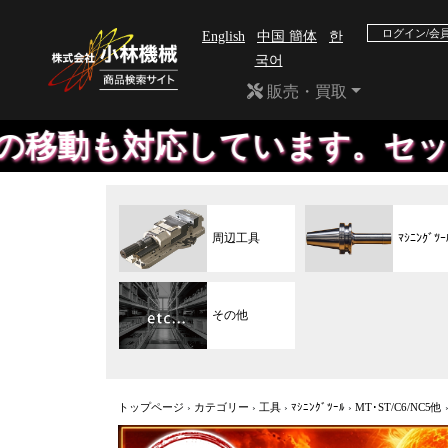
ログイン/会
English
中国 簡体
한
국어
販売・買取
応しています。セットダウン、
周辺工具
ﾏｼﾆﾝｸﾞﾂｰ
その他
トップページ
›
カテゴリー
›
工具
›
ﾏｼﾆﾝｸﾞﾂｰﾙ
›
MT･ST/C6/NC5他