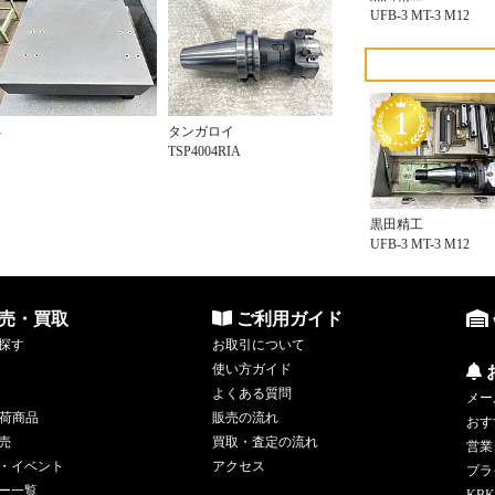
UFB-3 MT-3 M12
-
タンガロイ
TSP4004RIA
黒田精工
UFB-3 MT-3 M12
売・買取
ご利用ガイド
探す
お取引について
使い方ガイド
よくある質問
メー
荷商品
販売の流れ
おす
売
買取・査定の流れ
営業
・イベント
アクセス
プラ
ー一覧
KBK