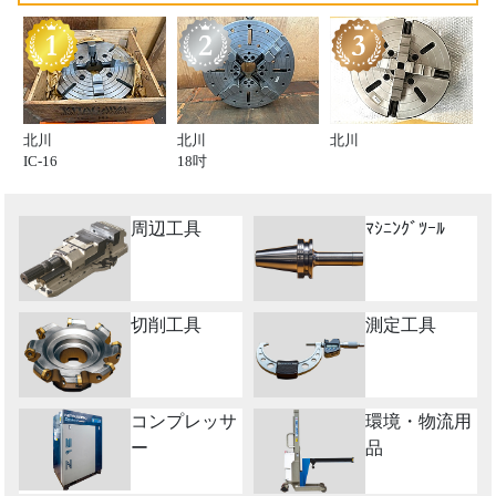
北川
北川
北川
IC-16
18吋
周辺工具
ﾏｼﾆﾝｸﾞﾂｰﾙ
切削工具
測定工具
コンプレッサ
環境・物流用
ー
品