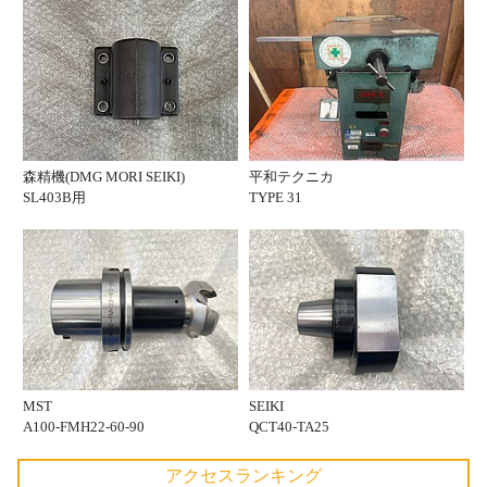
森精機(DMG MORI SEIKI)
平和テクニカ
SL403B用
TYPE 31
MST
SEIKI
A100-FMH22-60-90
QCT40-TA25
アクセスランキング