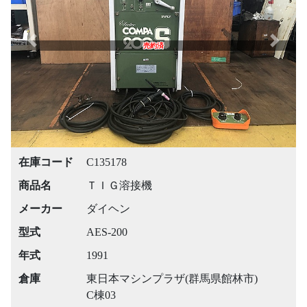
Previous
Next
売約済
在庫コード
C135178
商品名
ＴＩＧ溶接機
メーカー
ダイヘン
型式
AES-200
年式
1991
倉庫
東日本マシンプラザ(群馬県館林市)
C棟03