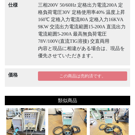
仕様
三相200V 50/60Hz 定格出力電流200A 定
格負荷電圧30V 定格使用率40% 温度上昇
160℃ 定格入力電流80A 定格入力16KVA
9KW 交流出力電流範囲15-200A 直流出力
電流範囲5-200A 最高無負荷電圧
78V/100V(直流TIG溶接) 交直両用
内容と現品に相違がある場合は、現品を
優先させていただきます。
価格
この商品は売約済です。
類似商品