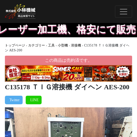
ーザー加工機、格安にて販売し
トップページ
›
カテゴリー
›
工具
›
小型機
›
溶接機
›
C135178 ＴＩＧ溶接機 ダイヘ
ン AES-200
この商品は売約済です。
C135178 ＴＩＧ溶接機 ダイヘン AES-200