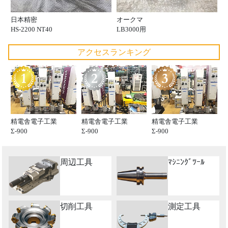
日本精密
オークマ
HS-2200 NT40
LB3000用
アクセスランキング
精電舎電子工業
精電舎電子工業
精電舎電子工業
Σ-900
Σ-900
Σ-900
周辺工具
ﾏｼﾆﾝｸﾞﾂｰﾙ
切削工具
測定工具