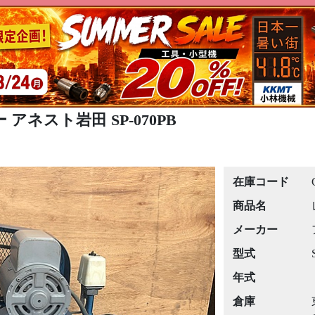
 アネスト岩田 SP-070PB
在庫コード
商品名
メーカー
型式
年式
倉庫