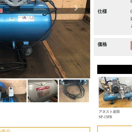
Next
済
仕様
価格
アネスト岩田
SP-15PB
め商品