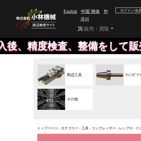
ログイン/会
English
中国 簡体
한
국어
販売・買取
検査、整備をして販売しており
周辺工具
ﾏｼﾆﾝｸﾞﾂｰ
その他
トップページ
›
カテゴリー
›
工具
›
コンプレッサー
›
レシプロ
›
C