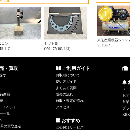
東芝産業機器システ
ニコン
ミツトヨ
VT106-7T
MS-11C
OM-175(103-143)
売・買取
ご利用ガイド
探す
お取引について
使い方ガイド
よくある質問
メー
荷商品
販売の流れ
おす
売
買取・査定の流れ
営業
・イベント
アクセス
プラ
ー一覧
KBK
ク
おすすめ
工具の買取査定
安心保証サービス