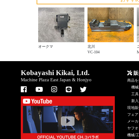
オークマ
北川
VC-104
Kobayashi Kikai, Ltd.
販
Machine Plaza East Japan & Honjyo
商品を
機械
工具
新入
現地販
フェア
メーカ
ヤフオ
機械/