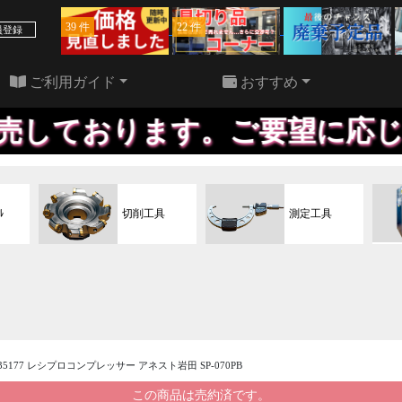
39 件
22 件
員登録
ご利用ガイド
おすすめ
ます。ご要望に応じて更に精度
ﾙ
切削工具
測定工具
135177 レシプロコンプレッサー アネスト岩田 SP-070PB
この商品は売約済です。