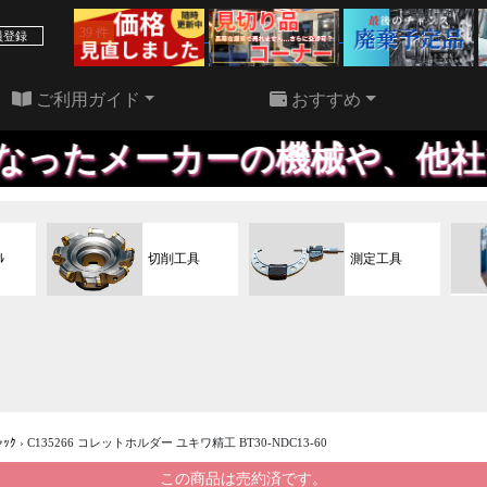
39 件
22 件
員登録
ご利用ガイド
おすすめ
ーの機械や、他社で買われた機
ﾙ
切削工具
測定工具
ｬｯｸ
›
C135266 コレットホルダー ユキワ精工 BT30-NDC13-60
この商品は売約済です。