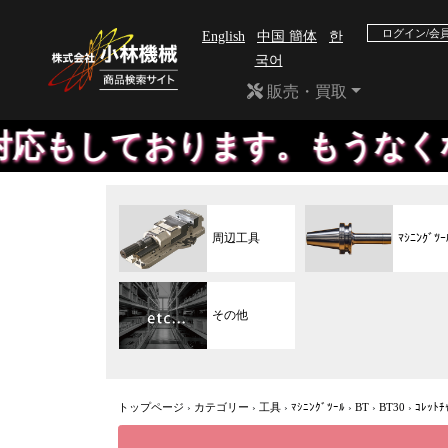
ログイン/会
English
中国 簡体
한
국어
販売・買取
ります。もうなくなったメーカ
周辺工具
ﾏｼﾆﾝｸﾞﾂｰ
その他
トップページ
›
カテゴリー
›
工具
›
ﾏｼﾆﾝｸﾞﾂｰﾙ
›
BT
›
BT30
›
ｺﾚｯﾄﾁ