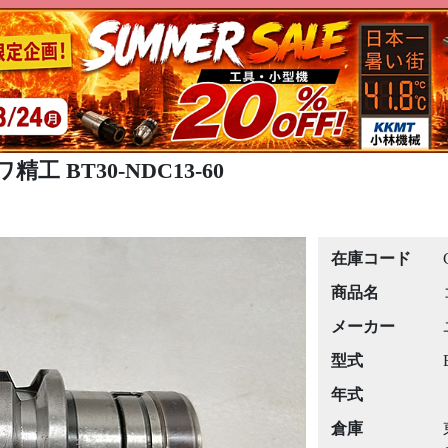
工 BT30-NDC13-60
在庫コード
商品名
メーカー
型式
年式
倉庫