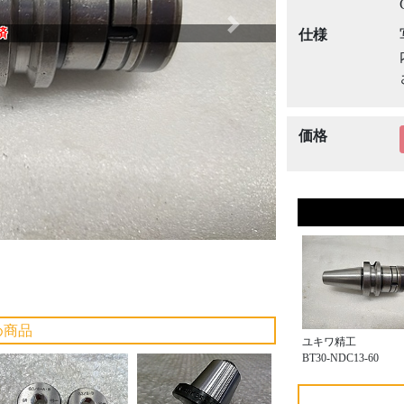
Next
済
仕様
価格
め商品
ユキワ精工
BT30-NDC13-60