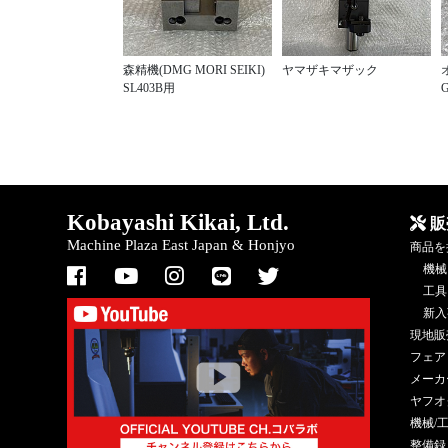
森精機(DMG MORI SEIKI)
ヤマザキマザック
SL403B用
G
Kobayashi Kikai, Ltd.
販
Machine Plaza East Japan & Honjyo
商品を
機械
工具
新入
現地販
フェア
メーカ
ヤフオ
機械/
整備録