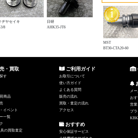
オヂヤセイキ
日研
3/8
AHK35-JT6
MST
BT30-CTA20-60
売・買取
ご利用ガイド
探す
お取引について
使い方ガイド
よくある質問
メー
荷商品
販売の流れ
おす
売
買取・査定の流れ
営業
・イベント
アクセス
プラ
ー一覧
KBK
ク
おすすめ
工具の買取査定
安心保証サービス