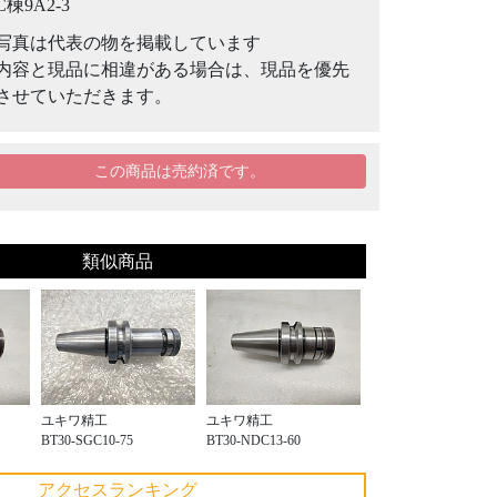
C棟9A2-3
写真は代表の物を掲載しています
内容と現品に相違がある場合は、現品を優先
させていただきます。
この商品は売約済です。
類似商品
ユキワ精工
ユキワ精工
BT30-SGC10-75
BT30-NDC13-60
アクセスランキング