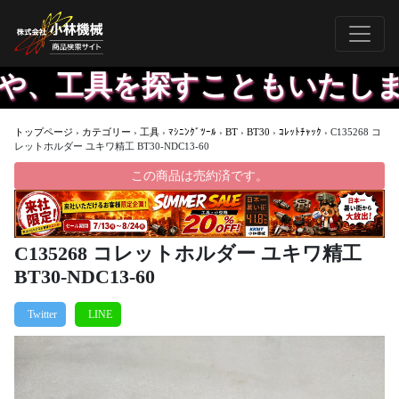
、工具を探すこともいたします
トップページ
›
カテゴリー
›
工具
›
ﾏｼﾆﾝｸﾞﾂｰﾙ
›
BT
›
BT30
›
ｺﾚｯﾄﾁｬｯｸ
›
C135268 コ
レットホルダー ユキワ精工 BT30-NDC13-60
この商品は売約済です。
C135268 コレットホルダー ユキワ精工
BT30-NDC13-60