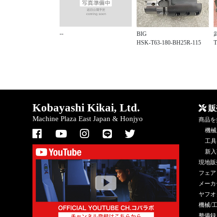
--
BIG
HSK-T63-180-BH25R-115
Kobayashi Kikai, Ltd.
販
Machine Plaza East Japan & Honjyo
商品を
機械
工具
新入
現地販
フェア
メーカ
ヤフオ
機械/
整備録