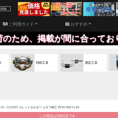
39 件
22 件
員登録
ご利用ガイド
おすすめ
載が間に合っておりません、お
ﾙ
切削工具
測定工具
ｬｯｸ
›
C135293 コレットホルダー ユキワ精工 BT30-NDC13-60
この商品は売約済です。