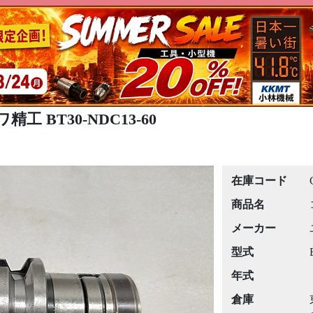
工 BT30-NDC13-60
在庫コード
商品名
メーカー
型式
年式
倉庫