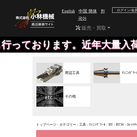
ログイン/会
English
中国 簡体
한
국어
販売・買取
ます。近年大量入荷のため、掲
周辺工具
ﾏｼﾆﾝｸﾞﾂｰ
その他
トップページ
›
カテゴリー
›
工具
›
ﾏｼﾆﾝｸﾞﾂｰﾙ
›
BT
›
BT30
›
ｺﾚｯﾄﾁ