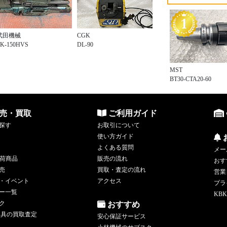
武田機械
CGK
TK-150HVS
DL-90
MST
BT30-CTA20-60
売・買取
ご利用ガイド
探す
お取引について
使い方ガイド
よくある質問
メー
荷商品
販売の流れ
おす
売
買取・査定の流れ
営業
・イベント
アクセス
プラ
ー一覧
KBK
ク
おすすめ
工具の買取査定
安心保証サービス