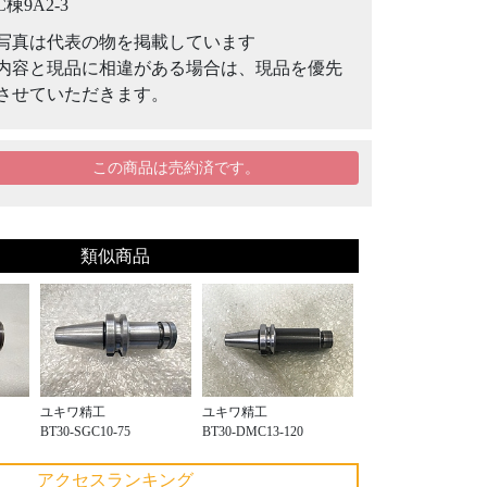
C棟9A2-3
写真は代表の物を掲載しています
内容と現品に相違がある場合は、現品を優先
させていただきます。
この商品は売約済です。
類似商品
ユキワ精工
ユキワ精工
BT30-SGC10-75
BT30-DMC13-120
アクセスランキング