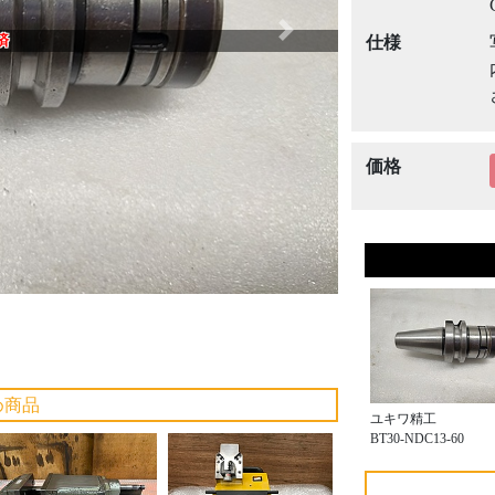
Next
済
仕様
価格
め商品
ユキワ精工
BT30-NDC13-60