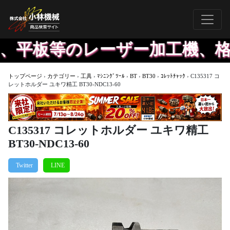
、平板等のレーザー加工機、格
トップページ
›
カテゴリー
›
工具
›
ﾏｼﾆﾝｸﾞﾂｰﾙ
›
BT
›
BT30
›
ｺﾚｯﾄﾁｬｯｸ
›
C135317 コ
レットホルダー ユキワ精工 BT30-NDC13-60
C135317 コレットホルダー ユキワ精工
BT30-NDC13-60