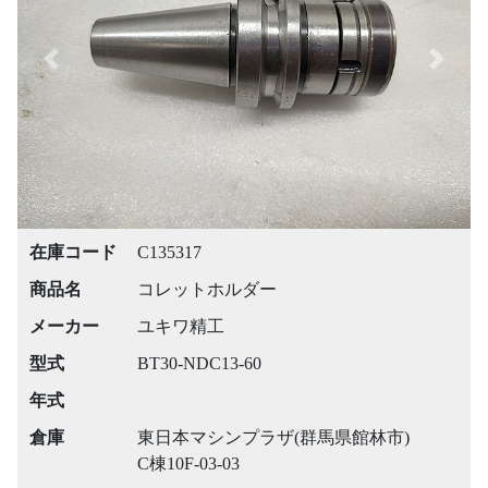
Previous
Next
在庫コード
C135317
商品名
コレットホルダー
メーカー
ユキワ精工
型式
BT30-NDC13-60
年式
倉庫
東日本マシンプラザ(群馬県館林市)
C棟10F-03-03