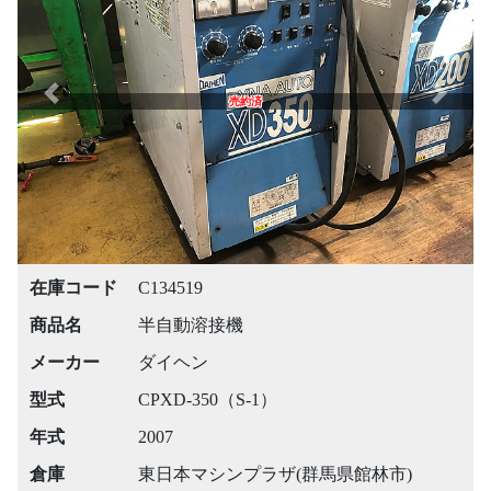
Previous
Next
売約済
在庫コード
C134519
商品名
半自動溶接機
メーカー
ダイヘン
型式
CPXD-350（S-1）
年式
2007
倉庫
東日本マシンプラザ(群馬県館林市)