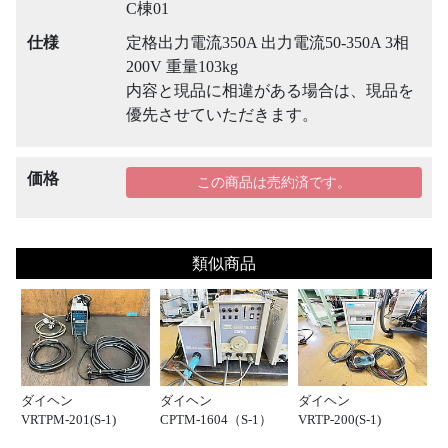
C棟01
仕様
定格出力電流350A 出力電流50-350A 3相
200V 重量103kg
内容と現品に相違がある場合は、現品を
優先させていただきます。
価格
この商品は売約済です。
類似商品
ダイヘン
ダイヘン
ダイヘン
VRTPM-201(S-1)
CPTM-1604（S-1）
VRTP-200(S-1)