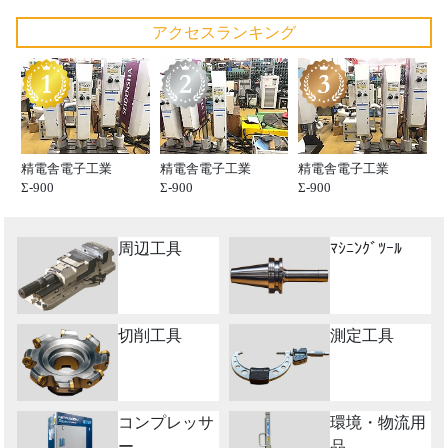
アクセスランキング
精電舎電子工業
精電舎電子工業
精電舎電子工業
Σ-900
Σ-900
Σ-900
周辺工具
ﾏｼﾆﾝｸﾞﾂｰﾙ
切削工具
測定工具
コンプレッサ
環境・物流用
ー
品