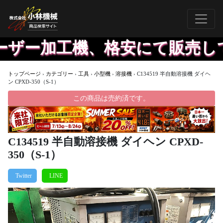
ザー加工機、格安にて販売して
トップページ
›
カテゴリー
›
工具
›
小型機
›
溶接機
›
C134519 半自動溶接機 ダイヘ
ン CPXD-350（S-1）
この商品は売約済です。
C134519 半自動溶接機 ダイヘン CPXD-
350（S-1）