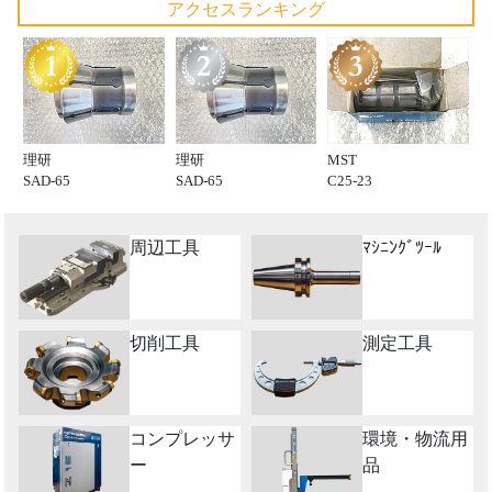
アクセスランキング
理研
理研
MST
SAD-65
SAD-65
C25-23
周辺工具
ﾏｼﾆﾝｸﾞﾂｰﾙ
切削工具
測定工具
コンプレッサ
環境・物流用
ー
品