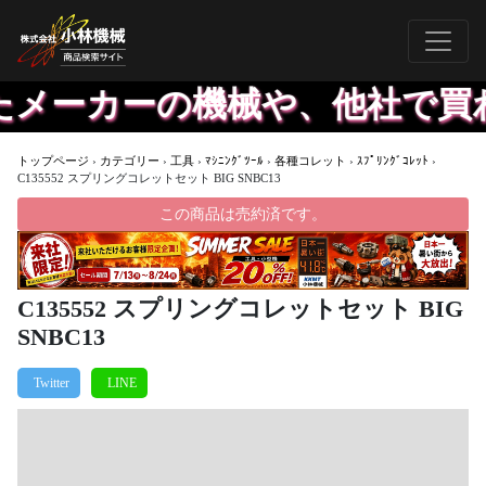
メーカーの機械や、他社で買わ
トップページ
›
カテゴリー
›
工具
›
ﾏｼﾆﾝｸﾞﾂｰﾙ
›
各種コレット
›
ｽﾌﾟﾘﾝｸﾞｺﾚｯﾄ
›
C135552 スプリングコレットセット BIG SNBC13
この商品は売約済です。
C135552 スプリングコレットセット BIG
SNBC13