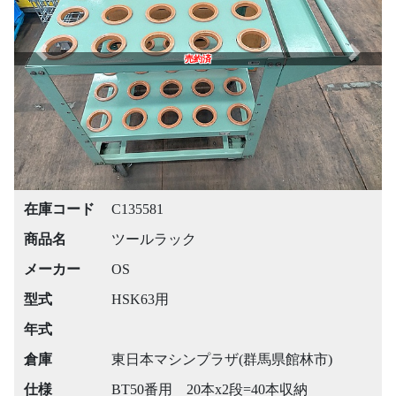
Previous
Next
売約済
在庫コード
C135581
商品名
ツールラック
メーカー
OS
型式
HSK63用
年式
倉庫
東日本マシンプラザ(群馬県館林市)
仕様
BT50番用 20本x2段=40本収納