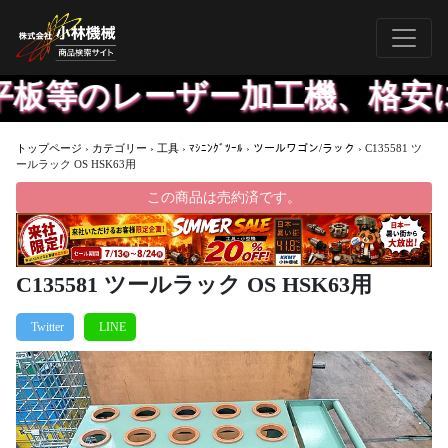
平板等のレーザー加工機、格安
トップページ
›
カテゴリー
›
工具
›
ﾏｼﾆﾝｸﾞﾂｰﾙ
›
ツールワゴン/ラック
›
C135581 ツ
ールラック OS HSK63用
この商品は売約済です。
C135581 ツールラック OS HSK63用