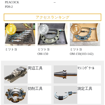
PEACOCK
--
PDS-2
アクセスランキング
ミツトヨ
ミツトヨ
ミツトヨ
OM-150
OM-150(103-142)
周辺工具
ﾏｼﾆﾝｸﾞﾂｰﾙ
切削工具
測定工具