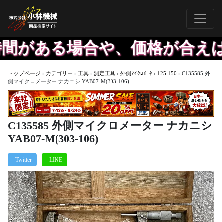
ある場合や、価格が合えば出し
トップページ
›
カテゴリー
›
工具
›
測定工具
›
外側ﾏｲｸﾛﾒｰﾀ
›
125-150
›
C135585 外
側マイクロメーター ナカニシ YAB07-M(303-106)
C135585 外側マイクロメーター ナカニシ
YAB07-M(303-106)