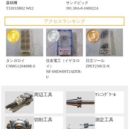
森精機
サンドビック
T32033B02 WE2
391.38A-0-160022A
アクセスランキング
タンガロイ
住友電工（イゲタロ
日立ツール
CNMG120408R-S
イ）
ZPET250CE-N
NF-SNEW09T3ADTR-
U
周辺工具
ﾏｼﾆﾝｸﾞﾂｰﾙ
切削工具
測定工具