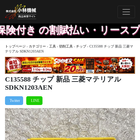
険付き の割賦払い・リースプラ
トップページ
›
カテゴリー
›
工具
›
切削工具
›
チップ
›
C135588 チップ 新品 三菱マ
テリアル SDKN1203AEN
C135588 チップ 新品 三菱マテリアル
SDKN1203AEN