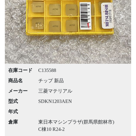
Previous
Next
在庫コード
C135588
商品名
チップ 新品
メーカー
三菱マテリアル
型式
SDKN1203AEN
年式
倉庫
東日本マシンプラザ(群馬県館林市)
C棟10 R24-2