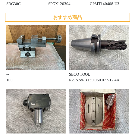
SRG30C
SPGX120304
GPMT140408-U3
おすすめ商品
--
SECO TOOL
100
R215.59-BT50.050.077-12.4A