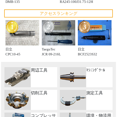
DMB-135
RA245-100J31.75-12H
アクセスランキング
日立
TaeguTec
日立
CPC10-45
JCR 09-216L
BCF2523S32
周辺工具
ﾏｼﾆﾝｸﾞﾂｰﾙ
切削工具
測定工具
コンプレッサ
環境・物流用