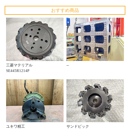
おすすめ商品
三菱マテリアル
--
SE445R1214P
ユキワ精工
サンドビック