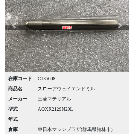
Previous
Next
売約済
在庫コード
C135608
商品名
スローアウェイエンドミル
メーカー
三菱マテリアル
型式
AQXR212SN20L
年式
倉庫
東日本マシンプラザ(群馬県館林市)