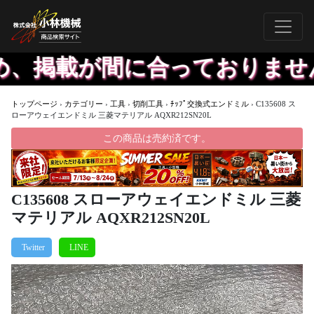
掲載が間に合っておりません、
トップページ
›
カテゴリー
›
工具
›
切削工具
›
ﾁｯﾌﾟ交換式エンドミル
›
C135608 ス
ローアウェイエンドミル 三菱マテリアル AQXR212SN20L
この商品は売約済です。
C135608 スローアウェイエンドミル 三菱
マテリアル AQXR212SN20L