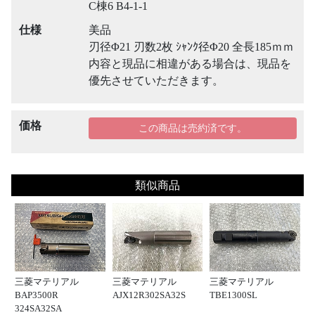
C棟6 B4-1-1
仕様
美品
刃径Φ21 刃数2枚 ｼｬﾝｸ径Φ20 全長185ｍｍ
内容と現品に相違がある場合は、現品を
優先させていただきます。
価格
この商品は売約済です。
類似商品
三菱マテリアル
三菱マテリアル
三菱マテリアル
BAP3500R
AJX12R302SA32S
TBE1300SL
324SA32SA