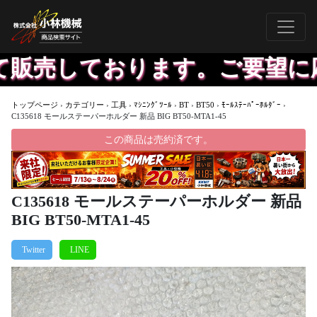
販売しております。ご要望に応
トップページ
›
カテゴリー
›
工具
›
ﾏｼﾆﾝｸﾞﾂｰﾙ
›
BT
›
BT50
›
ﾓｰﾙｽﾃｰﾊﾟｰﾎﾙﾀﾞｰ
›
C135618 モールステーパーホルダー 新品 BIG BT50-MTA1-45
この商品は売約済です。
C135618 モールステーパーホルダー 新品
BIG BT50-MTA1-45