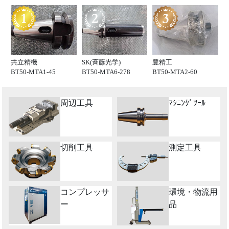
共立精機
SK(斉藤光学)
豊精工
BT50-MTA1-45
BT50-MTA6-278
BT50-MTA2-60
周辺工具
ﾏｼﾆﾝｸﾞﾂｰﾙ
切削工具
測定工具
コンプレッサ
環境・物流用
ー
品